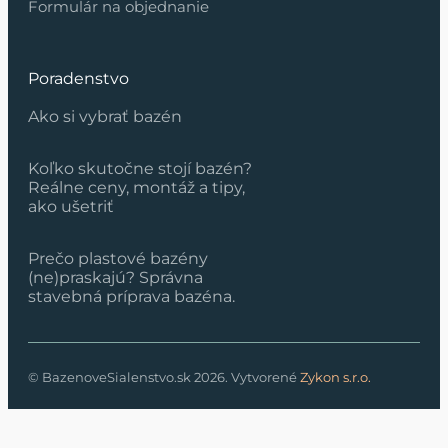
Formulár na objednanie
Poradenstvo
Ako si vybrať bazén
Koľko skutočne stojí bazén?
Reálne ceny, montáž a tipy,
ako ušetriť
Prečo plastové bazény
(ne)praskajú? Správna
stavebná príprava bazéna.
© BazenoveSialenstvo.sk 2026. Vytvorené
Zykon s.r.o.