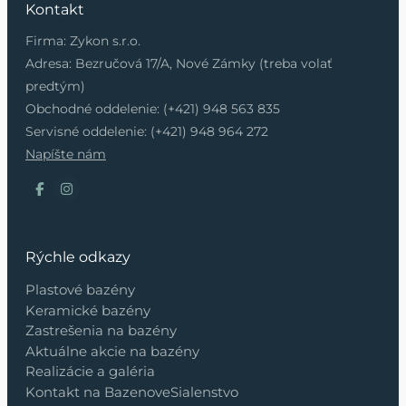
Kontakt
Firma: Zykon s.r.o.
Adresa: Bezručová 17/A, Nové Zámky (treba volať
predtým)
Obchodné oddelenie: (+421) 948 563 835
Servisné oddelenie: (+421) 948 964 272
Napíšte nám
Rýchle odkazy
Plastové bazény
Keramické bazény
Zastrešenia na bazény
Aktuálne akcie na bazény
Realizácie a galéria
Kontakt na BazenoveSialenstvo