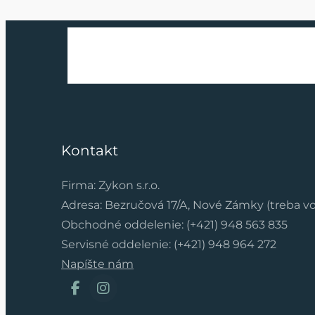
Kontakt
Firma: Zykon s.r.o.
Adresa: Bezručová 17/A, Nové Zámky (treba v
Obchodné oddelenie: (+421) 948 563 835
Servisné oddelenie: (+421) 948 964 272
Napíšte nám