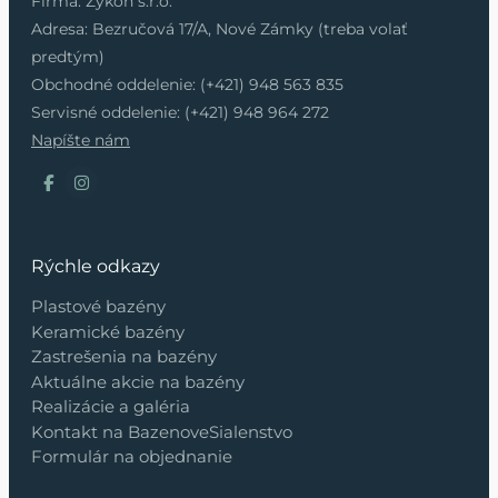
Firma: Zykon s.r.o.
Adresa: Bezručová 17/A, Nové Zámky (treba volať
predtým)
Obchodné oddelenie: (+421) 948 563 835
Servisné oddelenie: (+421) 948 964 272
Napíšte nám
Rýchle odkazy
Plastové bazény
Keramické bazény
Zastrešenia na bazény
Aktuálne akcie na bazény
Realizácie a galéria
Kontakt na BazenoveSialenstvo
Formulár na objednanie