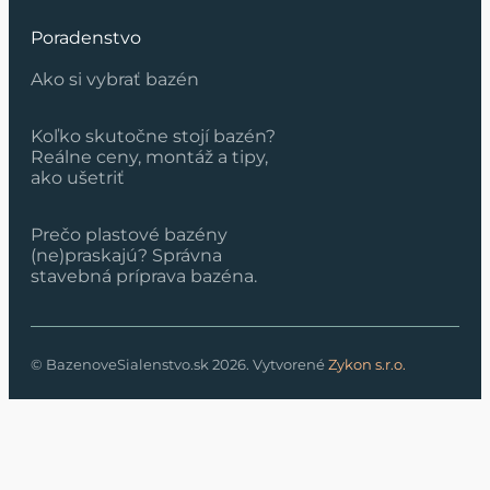
Poradenstvo
Ako si vybrať bazén
Koľko skutočne stojí bazén?
Reálne ceny, montáž a tipy,
ako ušetriť
Prečo plastové bazény
(ne)praskajú? Správna
stavebná príprava bazéna.
© BazenoveSialenstvo.sk 2026. Vytvorené
Zykon s.r.o.