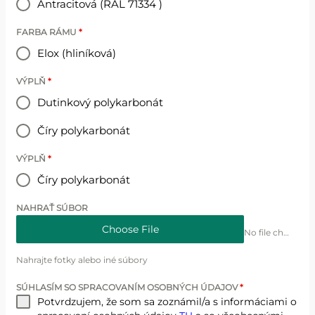
Antracitová (RAL 71334 )
FARBA RÁMU
*
Elox (hliníková)
VÝPLŇ
*
Dutinkový polykarbonát
Číry polykarbonát
VÝPLŇ
*
Číry polykarbonát
NAHRAŤ SÚBOR
Choose File
No file chosen
Nahrajte fotky alebo iné súbory
SÚHLASÍM SO SPRACOVANÍM OSOBNÝCH ÚDAJOV
*
Potvrdzujem, že som sa zoznámil/a s informáciami o