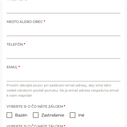
MESTO ALEBO OBEC
*
TELEFÓN
*
EMAIL
*
Prosím dávajte pozor pri zadávaní email adresy, aby sme Vám
vedeli obratom poslať ponuku. Ak je email adresa nesprávna email
k nám nepríde!
VYBERTE SI O ČO MÁTE ZÁUJEM
*
Bazén
Zastrešenie
Iné
VYBERTE SI O ČO MÁTE ZÁUJEM
*