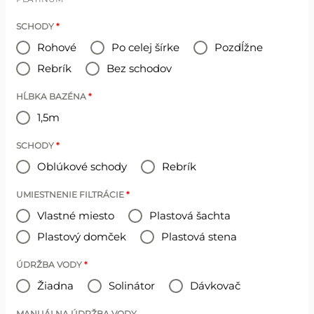
SCHODY
*
Rohové
Po celej šírke
Pozdĺžne
Rebrík
Bez schodov
HĹBKA BAZÉNA
*
1,5m
SCHODY
*
Oblúkové schody
Rebrík
UMIESTNENIE FILTRÁCIE
*
Vlastné miesto
Plastová šachta
Plastový domček
Plastová stena
ÚDRŽBA VODY
*
Žiadna
Solinátor
Dávkovač
MANUÁLNA ÚDRŽBA VODY