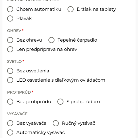
Chcem automatiku
Držiak na tablety
Plavák
OHREV
*
Bez ohrevu
Tepelné čerpadlo
Len predpríprava na ohrev
SVETLO
*
Bez osvetlenia
LED osvetlenie s diaľkovým ovládačom
PROTIPRÚD
*
Bez protiprúdu
S protiprúdom
VYSÁVAČE
Bez vysávača
Ručný vysávač
Automatický vysávač