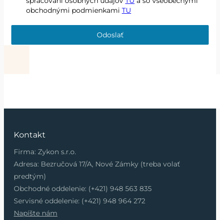
spracovaní osobných údajov
TU
a so všeobecnými
obchodnými podmienkami
TU
Odoslať
Kontakt
Firma: Zykon s.r.o.
Adresa: Bezručová 17/A, Nové Zámky (treba volať
predtým)
Obchodné oddelenie: (+421) 948 563 835
Servisné oddelenie: (+421) 948 964 272
Napíšte nám