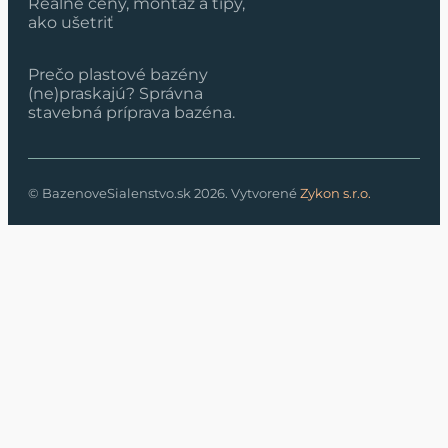
Reálne ceny, montáž a tipy,
ako ušetriť
Prečo plastové bazény
(ne)praskajú? Správna
stavebná príprava bazéna.
© BazenoveSialenstvo.sk 2026. Vytvorené
Zykon s.r.o.