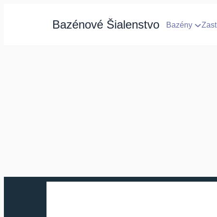
Bazénové Šialenstvo
Bazény
Zast