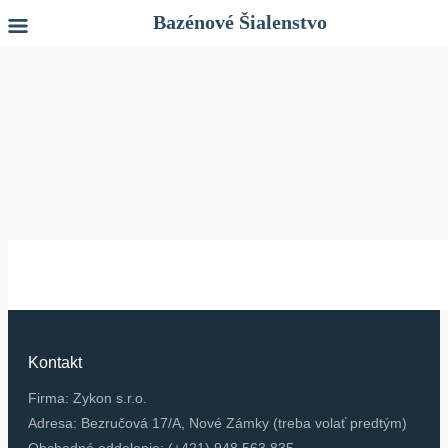
Bazénové Šialenstvo
Kontakt
Firma: Zykon s.r.o.
Adresa: Bezručová 17/A, Nové Zámky (treba volať predtým)